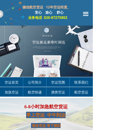
空运公司
空运公司
空运公司
关于我们
关于我们
关于我们
空运范围
空运范围
空运范围
联系我们
联系我们
联系我们
德信航空货运 12年空运经意、
安心 放心 舒心
끀
业务电话 020-87275802
空运首页
公司简介
空运范围
联系我们
加急空运
航空快递
酒类空运
航空货运
6-8小时加急航空货运
早上空运 中午到达
现在空运 等下就到